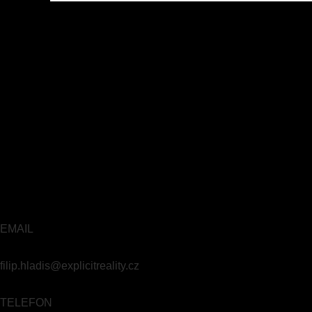
EMAIL
filip.hladis@explicitreality.cz
TELEFON