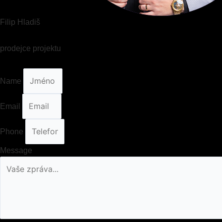
Filip Hladiš
prodejce projektu
Name
Email
Phone
Message