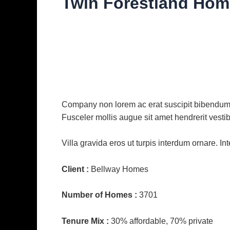
Twin Forestland Hom
Diskuze
/ Napsal
vavrinec
/
22. 10. 2021
Company non lorem ac erat suscipit bibendum. N
Fusceler mollis augue sit amet hendrerit vesti
Villa gravida eros ut turpis interdum ornare. I
Client :
Bellway Homes
Number of Homes :
3701
Tenure Mix :
30% affordable, 70% private