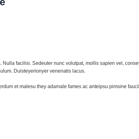
e
ulla facilisi. Sedeuter nunc volutpat, mollis sapien vel, cons
bulum. Duisteyerionyer venenatis lacus.
nterdum et malesu they adamale fames ac anteipsu pimsine faucibus