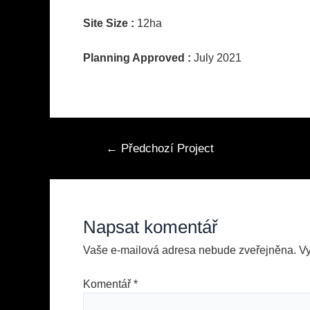
Site Size :
12ha
Planning Approved :
July 2021
Navigace
←
Předchozí Project
pro
příspěvek
Napsat komentář
Vaše e-mailová adresa nebude zveřejněna.
V
Komentář
*