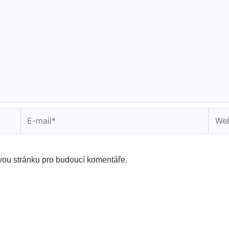
E-
Web
mail*
strán
vou stránku pro budoucí komentáře.