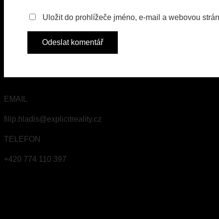
Uložit do prohlížeče jméno, e-mail a webovou strá
EMAIL
filip.hladis@explicitreality.cz
TELEFON
+420 774 110 397