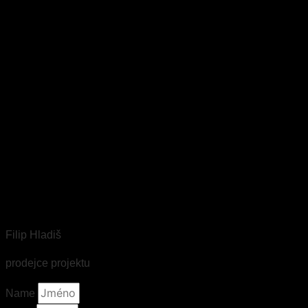
Filip Hladiš
prodejce projektu
Name