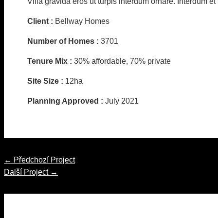
Villa gravida eros ut turpis interdum ornare. Interdum e
Client :
Bellway Homes
Number of Homes :
3701
Tenure Mix :
30% affordable, 70% private
Site Size :
12ha
Planning Approved :
July 2021
Navigace
←
Předchozí Project
pro
Další Project
→
příspěvek