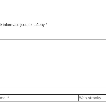
é informace jsou označeny
*
Web
l*
stránky