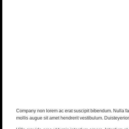
Diskuze
/ Napsal
vavrinec
/
10. 11. 2021
Company non lorem ac erat suscipit bibendum. Nulla fac
mollis augue sit amet hendrerit vestibulum. Duisteyerio