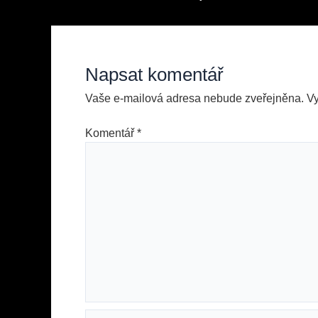
pro
příspěvek
Napsat komentář
Vaše e-mailová adresa nebude zveřejněna.
V
Komentář
*
Jméno*