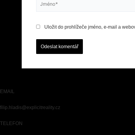
Uložit do prohlížeče jméno, e-mail a webo
EMAIL
filip.hladis@explicitreality.cz
TELEFON