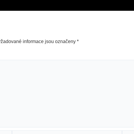
yžadované informace jsou označeny
*
E-
Web