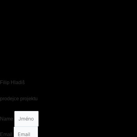
Filip Hladiš
prodejce projektu
Name
Email