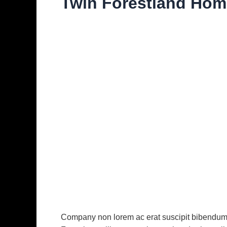
Twin Forestland Hom
Diskuze
/ Napsal
vavrinec
/
1. 11. 2021
Company non lorem ac erat suscipit bibendum. N