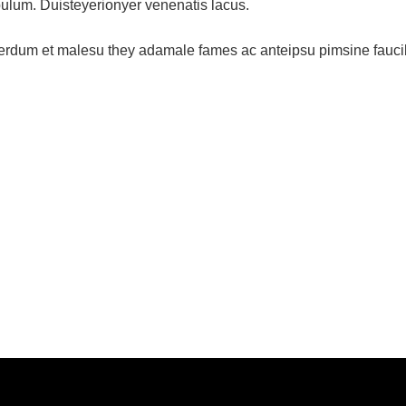
bulum. Duisteyerionyer venenatis lacus.
nterdum et malesu they adamale fames ac anteipsu pimsine faucibus