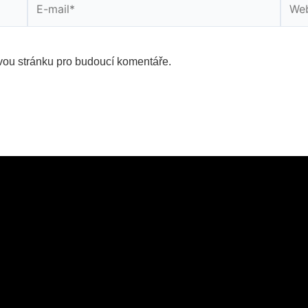
mail*
strán
vou stránku pro budoucí komentáře.