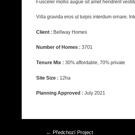
Fusceler mollis augue sit amet hendrerit vesti
Villa gravida eros ut turpis interdum ornare. I
Client :
Bellway Homes
Number of Homes :
3701
Tenure Mix :
30% affordable, 70% private
Site Size :
12ha
Planning Approved :
July 2021
Navigace
←
Předchozí Project