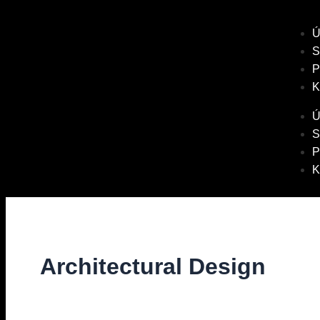
Ú
S
P
K
Ú
S
P
K
Architectural Design
Diskuze
/ Napsal
vavrinec
/
9. 11. 2021