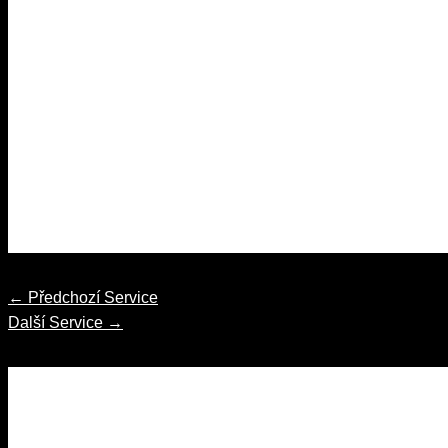
←
Předchozí Service
Další Service
→