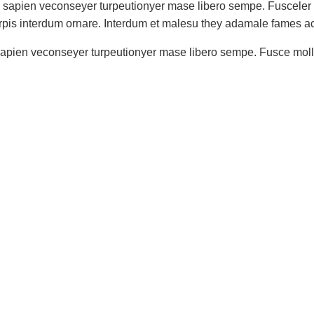
olli sapien veconseyer turpeutionyer mase libero sempe. Fusceler
rpis interdum ornare. Interdum et malesu they adamale fames ac
li sapien veconseyer turpeutionyer mase libero sempe. Fusce moll