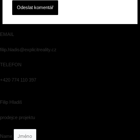
EMAIL
filip.hladis@explicitreality.cz
TELEFON
+420 774 110 397
Filip Hladiš
prodejce projektu
Name