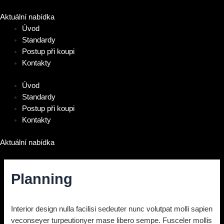
Přeskočit
na
Aktuální nabídka
obsah
Úvod
Standardy
Postup při koupi
Kontakty
Úvod
Standardy
Postup při koupi
Kontakty
Aktuální nabídka
Planning
Diskuze
/ Napsal
vavrinec
/
9. 2. 2022
Interior design nulla facilisi sedeuter nunc volutpat molli sapien
veconseyer turpeutionyer mase libero sempe. Fusceler mollis