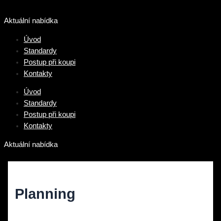
Přeskočit
na
Aktuální nabídka
obsah
Úvod
Standardy
Postup při koupi
Kontakty
Úvod
Standardy
Postup při koupi
Kontakty
Aktuální nabídka
Planning
Diskuze
/ Napsal
vavrinec
/
10. 11. 2021