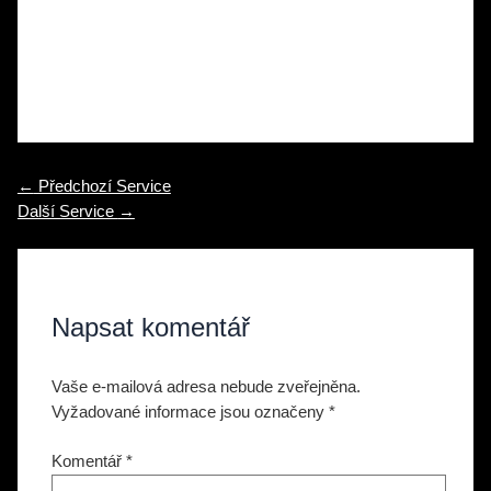
Navigace
←
Předchozí Service
pro
Další Service
→
příspěvek
Napsat komentář
Vaše e-mailová adresa nebude zveřejněna.
Vyžadované informace jsou označeny
*
Komentář
*