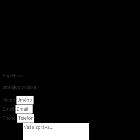
Filip Hladiš
prodejce projektu
Name
Email
Phone