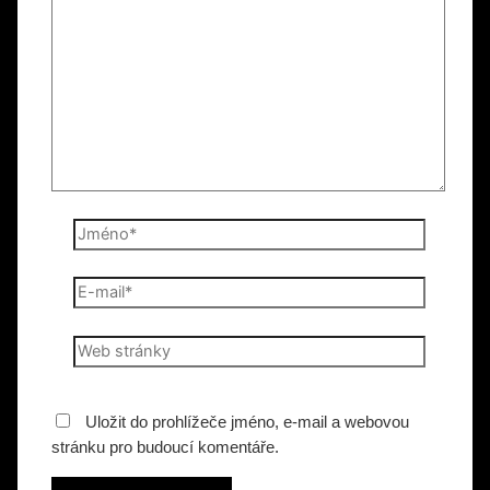
Jméno*
E-
mail*
Web
stránky
Uložit do prohlížeče jméno, e-mail a webovou
stránku pro budoucí komentáře.