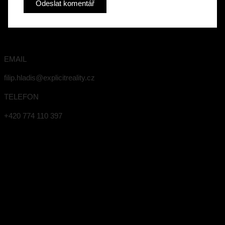
EMAIL
filip.hladis@explicitreality.cz
TELEFON
+420 774 110 397