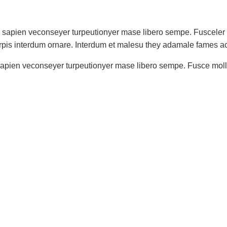
olli sapien veconseyer turpeutionyer mase libero sempe. Fusceler
rpis interdum ornare. Interdum et malesu they adamale fames ac
li sapien veconseyer turpeutionyer mase libero sempe. Fusce moll