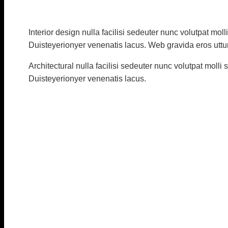
Diskuze
/ Napsal
vavrinec
/
9. 11. 2021
Interior design nulla facilisi sedeuter nunc volutpat m
Duisteyerionyer venenatis lacus. Web gravida eros uttu
Architectural nulla facilisi sedeuter nunc volutpat mol
Duisteyerionyer venenatis lacus.