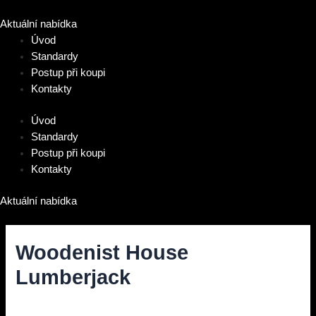
Přeskočit
na
Aktuální nabídka
obsah
Úvod
Standardy
Postup při koupi
Kontakty
Úvod
Standardy
Postup při koupi
Kontakty
Aktuální nabídka
Woodenist House
Lumberjack
Diskuze
/ Napsal
vavrinec
/
9. 11. 2021