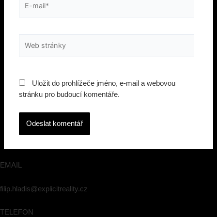
mail*
Web
stránky
Uložit do prohlížeče jméno, e-mail a webovou
stránku pro budoucí komentáře.
EMAIL
filip.hladis@explicitreality.cz
TELEFON