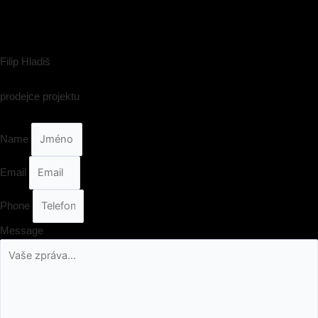
Filip Hladiš
prodejce projektu
Name
Email
Phone
Message