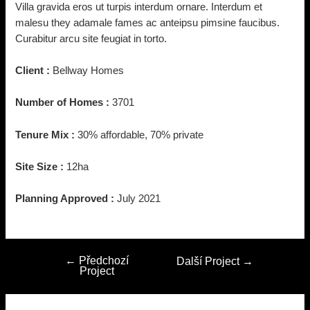
Villa gravida eros ut turpis interdum ornare. Interdum et
malesu they adamale fames ac anteipsu pimsine faucibus.
Curabitur arcu site feugiat in torto.
Client :
Bellway Homes
Number of Homes :
3701
Tenure Mix :
30% affordable, 70% private
Site Size :
12ha
Planning Approved :
July 2021
←
Předchozí
Navigace
Další Project
→
Project
pro
příspěvek