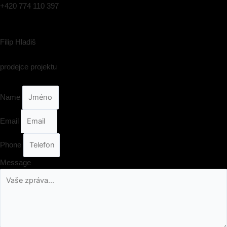
+420 774 110 397
Filip Hladiš
prodejce projektu
Name
Email
Phone
Message