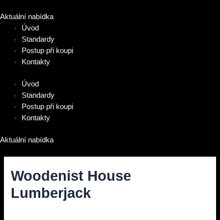
Přeskočit
na
Aktuální nabídka
obsah
Úvod
Standardy
Postup při koupi
Kontakty
Úvod
Standardy
Postup při koupi
Kontakty
Aktuální nabídka
Woodenist House
Lumberjack
Diskuze
/ Napsal
vavrinec
/
9. 11. 2021