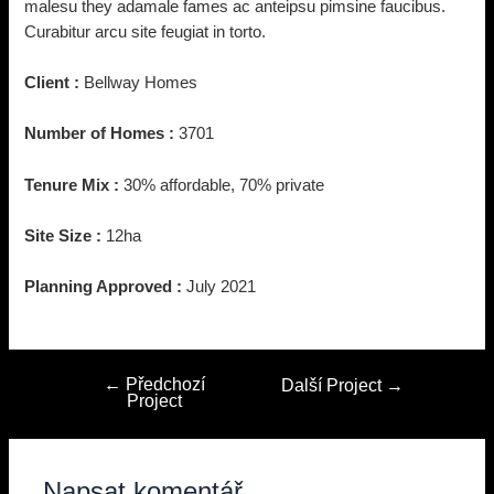
malesu they adamale fames ac anteipsu pimsine faucibus.
Curabitur arcu site feugiat in torto.
Client :
Bellway Homes
Number of Homes :
3701
Tenure Mix :
30% affordable, 70% private
Site Size :
12ha
Planning Approved :
July 2021
←
Předchozí
Navigace
Další Project
→
Project
pro
příspěvek
Napsat komentář